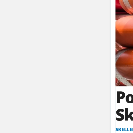
Po
Sk
SKELLE