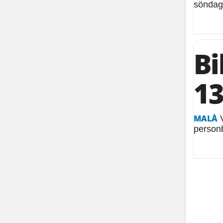
söndags
Bi
13
MALÅ
V
personb