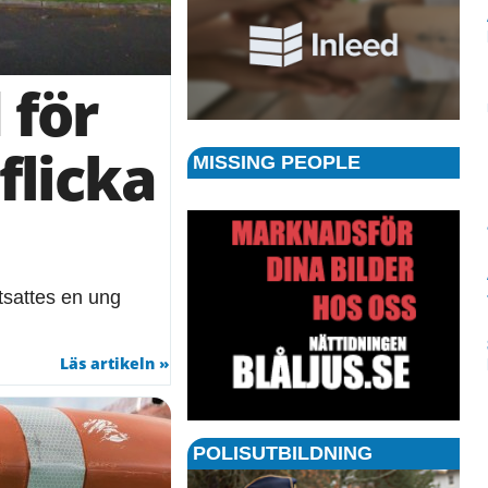
 för
flicka
MISSING PEOPLE
tsattes en ung
Läs artikeln »
POLISUTBILDNING