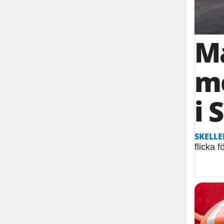
Ma
mo
i 
SKELLE
flicka 