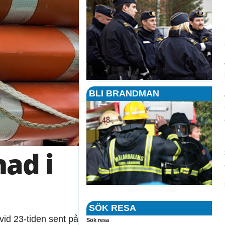
BLI BRANDMAN
ad i
SÖK RESA
vid 23-tiden sent på
Sök resa