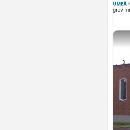
UMEÅ
K
grov mi