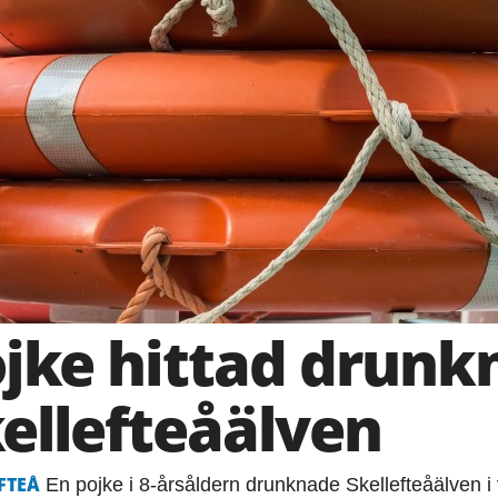
jke hittad drunkn
ellefteåälven
FTEÅ
En pojke i 8-årsåldern drunknade Skellefteåälven i 