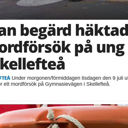
n begärd häktad
rdförsök på ung 
Skellefteå
FTEÅ
Under morgonen/förmiddagen tisdagen den 9 juli u
för ett mordförsök på Gymnasievägen i Skellefteå.