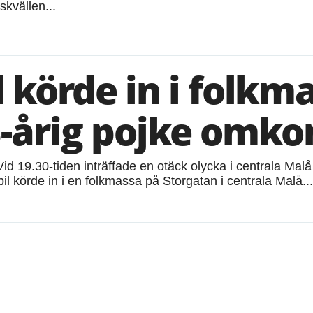
kvällen...
l körde in i folkm
-årig pojke omk
id 19.30-tiden inträffade en otäck olycka i centrala Malå
il körde in i en folkmassa på Storgatan i centrala Malå...