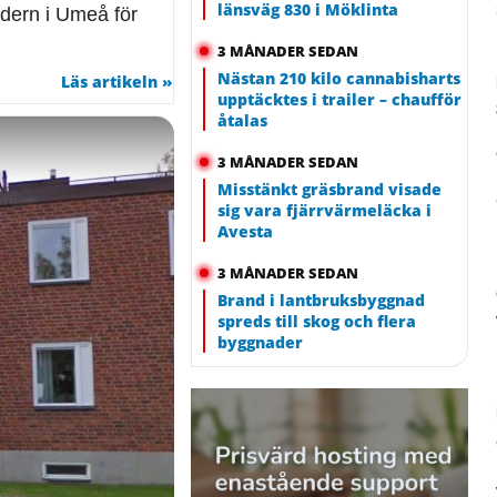
länsväg 830 i Möklinta
dern i Umeå för
3 MÅNADER SEDAN
Nästan 210 kilo cannabisharts
Läs artikeln »
upptäcktes i trailer – chaufför
åtalas
3 MÅNADER SEDAN
Misstänkt gräsbrand visade
sig vara fjärrvärmeläcka i
Avesta
3 MÅNADER SEDAN
Brand i lantbruksbyggnad
spreds till skog och flera
byggnader