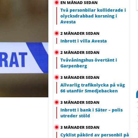
EN MÅNAD SEDAN
Två personbilar kolliderade i
olycksdrabbad korsning i
Avesta
2 MÅNADER SEDAN
Inbrott i villa Avesta
2 MÅNADER SEDAN
Tvåvåningshus övertänt i
Garpenberg
3 MÅNADER SEDAN
Allvarlig trafikolycka på väg
66 utanför Smedjebacken
3 MÅNADER SEDAN
Inbrott i bank i Säter – polis
utreder stöld
3 MÅNADER SEDAN
Cyklist påkörd av personbil på