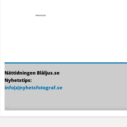
Nättidningen Blåljus.se
Nyhetstips:
info[a]nyhetsfotograf.se