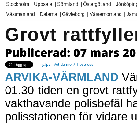
Stockholm
|
Uppsala
|
Sörmland
|
Östergötland
|
Jönköpin
Västmanland
|
Dalarna
|
Gävleborg
|
Västernorrland
|
Jämt
Grovt rattfylle
Publicerad: 07 mars 20
Hjälp?
Vet du mer? Tipsa oss!
ARVIKA-VÄRMLAND
Vä
01.30-tiden en grovt rattfyl
vakthavande polisbefäl har
polisstationen för vidare 