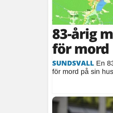
83-årig 
för mord
SUNDSVALL
En 83
för mord på sin hust