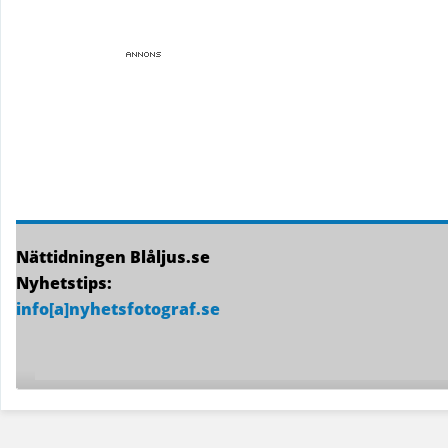
Nättidningen Blåljus.se
Nyhetstips:
info[a]nyhetsfotograf.se