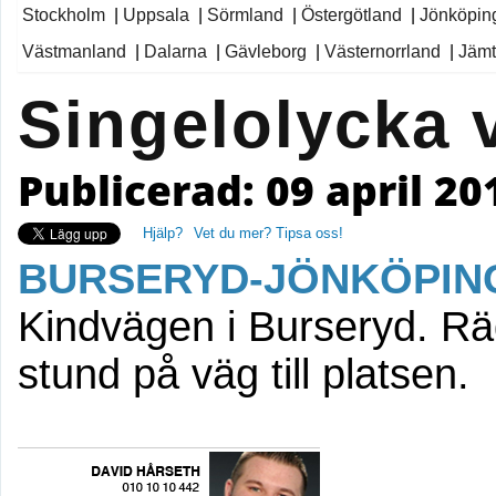
Stockholm
|
Uppsala
|
Sörmland
|
Östergötland
|
Jönköpin
Västmanland
|
Dalarna
|
Gävleborg
|
Västernorrland
|
Jämt
Singelolycka 
Publicerad: 09 april 20
Hjälp?
Vet du mer? Tipsa oss!
BURSERYD-JÖNKÖPIN
Kindvägen i Burseryd. Rä
stund på väg till platsen.