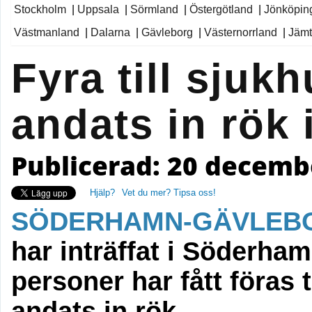
Stockholm
|
Uppsala
|
Sörmland
|
Östergötland
|
Jönköpin
Västmanland
|
Dalarna
|
Gävleborg
|
Västernorrland
|
Jämt
Fyra till sjukh
andats in rök
Publicerad: 20 decembe
Hjälp?
Vet du mer? Tipsa oss!
SÖDERHAMN-GÄVLEB
har inträffat i Söderha
personer har fått föras t
andats in rök.