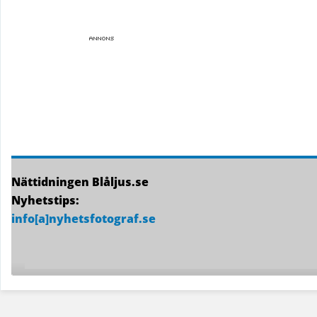
Nättidningen Blåljus.se
Nyhetstips:
info[a]nyhetsfotograf.se