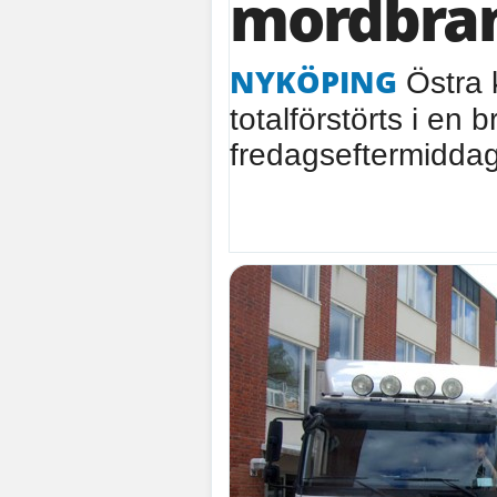
mordbra
NYKÖPING
Östra 
totalförstörts i en 
fredagseftermiddag