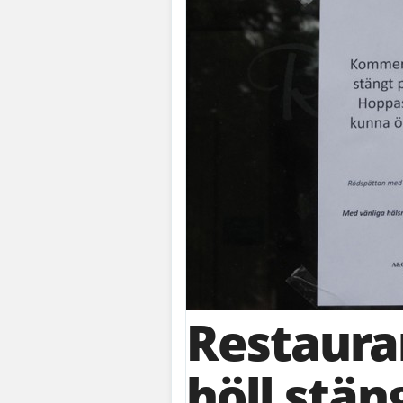
Restaura
höll stän