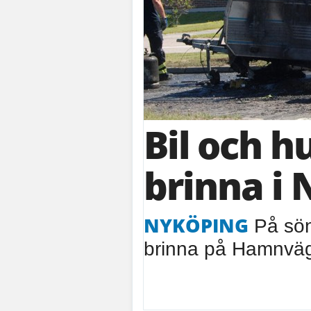
Bil och 
brinna i
NYKÖPING
På sön
brinna på Hamnväg