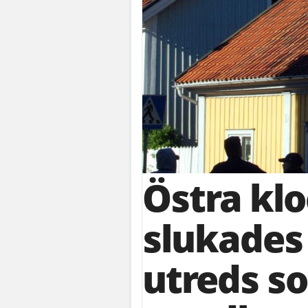
Östra kl
slukades 
utreds s