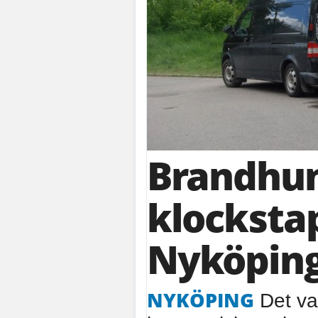
Brandhu
klockstap
Nyköpin
NYKÖPING
Det va