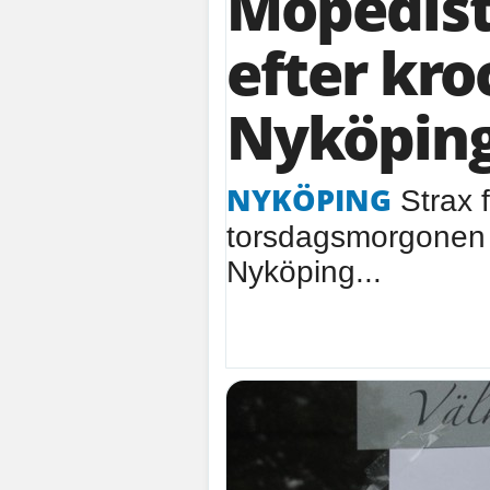
Mopedist 
efter kro
Nyköpin
NYKÖPING
Strax f
torsdagsmorgonen in
Nyköping...