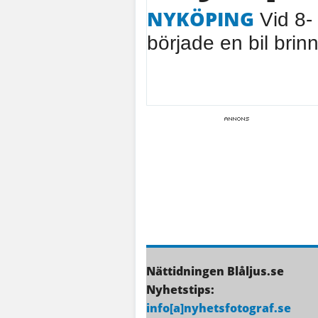
NYKÖPING
Vid 8-
började en bil brin
Nättidningen Blåljus.se
Nyhetstips:
info[a]nyhetsfotograf.se