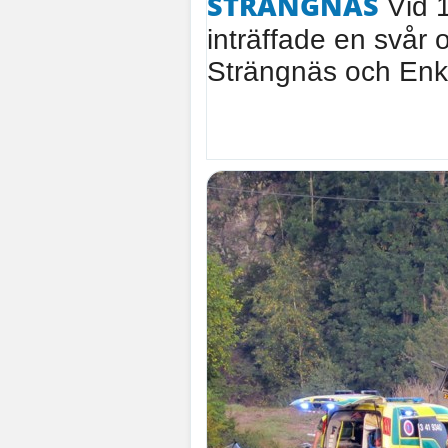
STRÄNGNÄS
Vid 1
inträffade en svår 
Strängnäs och Enk