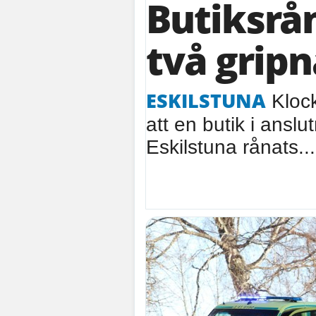
Butiksrån
två gripn
ESKILSTUNA
Klock
att en butik i anslut
Eskilstuna rånats...