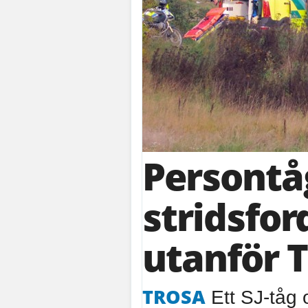
Persontå
stridsfo
utanför 
TROSA
Ett SJ-tåg o