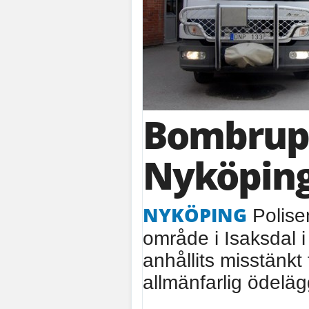
Bombrupp
Nyköpin
NYKÖPING
Polisen
område i Isaksdal i
anhållits misstänkt 
allmänfarlig ödeläg