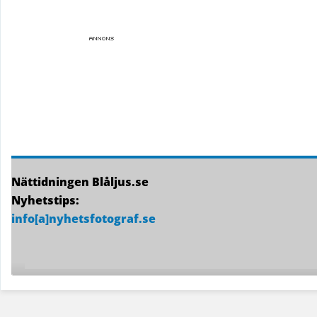
Nättidningen Blåljus.se
Nyhetstips:
info[a]nyhetsfotograf.se