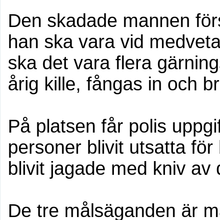
Den skadade mannen förs 
han ska vara vid medvetan
ska det vara flera gärni
årig kille, fångas in och b
På platsen får polis uppgif
personer blivit utsatta för
blivit jagade med kniv a
De tre målsäganden är mä