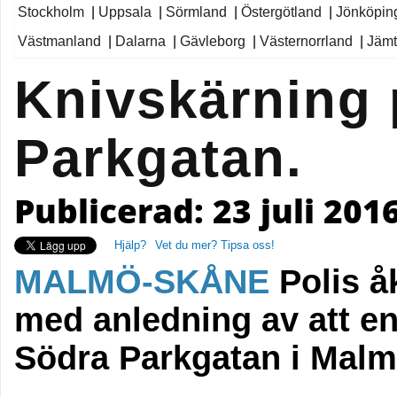
Stockholm
|
Uppsala
|
Sörmland
|
Östergötland
|
Jönköpin
Västmanland
|
Dalarna
|
Gävleborg
|
Västernorrland
|
Jämt
Knivskärning 
Parkgatan.
Publicerad: 23 juli 2016
Hjälp?
Vet du mer? Tipsa oss!
MALMÖ-SKÅNE
Polis å
med anledning av att en
Södra Parkgatan i Malm