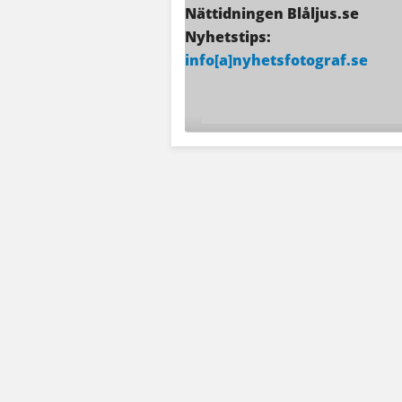
Nättidningen Blåljus.se
Nyhetstips:
info[a]nyhetsfotograf.se