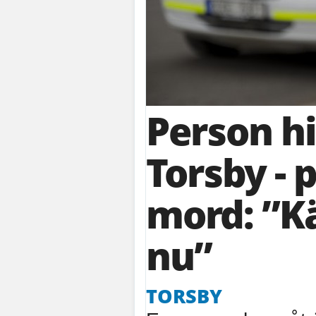
Person hi
Torsby - 
mord: ”Kä
nu”
TORSBY