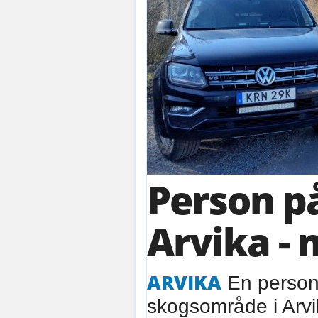
Person på
Arvika -
ARVIKA
En person h
skogsområde i Arv