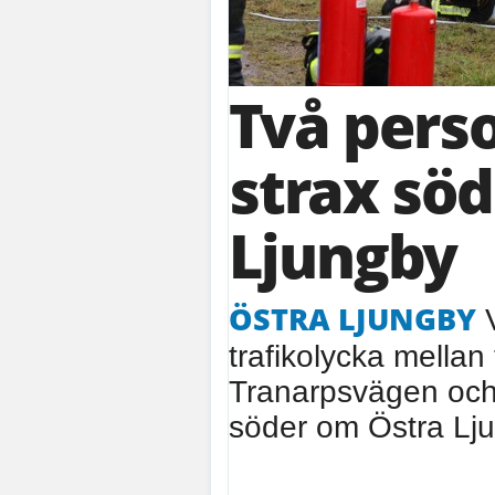
Två perso
strax sö
Ljungby
ÖSTRA LJUNGBY
V
trafikolycka mellan
Tranarpsvägen och
söder om Östra Lju