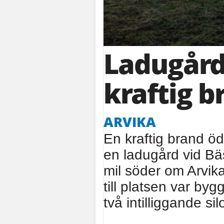
Ladugård 
kraftig b
ARVIKA
En kraftig brand ö
en ladugård vid Bä
mil söder om Arvik
till platsen var by
två intilliggande sil