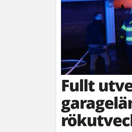
Fullt utv
garagelän
rökutveck