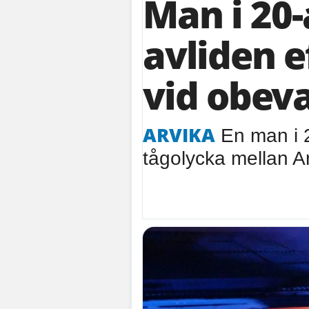
Man i 20-
avliden e
vid obev
ARVIKA
En man i 2
tågolycka mellan Ar