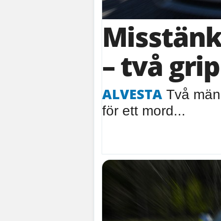
Misstänk
– två gri
ALVESTA
Två män h
för ett mord...