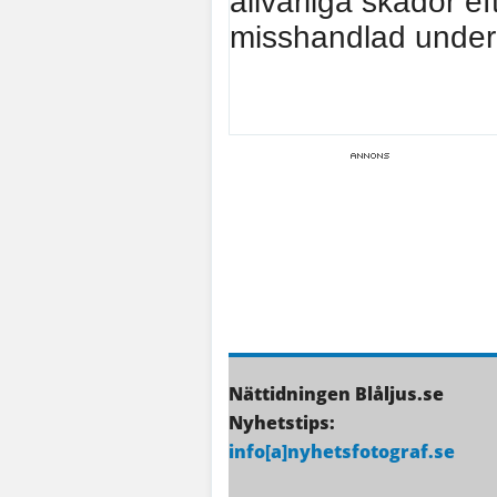
allvarliga skador eft
misshandlad under n
Nättidningen Blåljus.se
Nyhetstips:
info[a]nyhetsfotograf.se