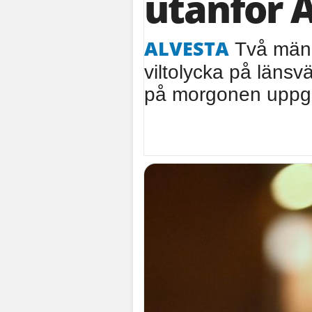
utanför 
ALVESTA
Två män
viltolycka på länsv
på morgonen uppger