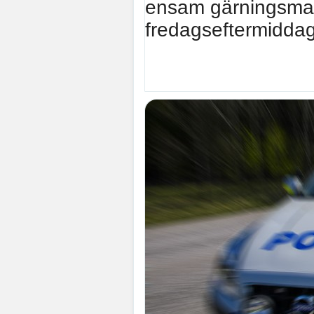
ensam gärningsman 
fredagseftermiddag