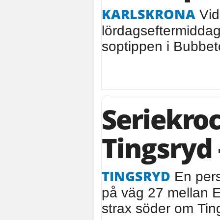
KARLSKRONA
Vid
lördagseftermiddag
soptippen i Bubbeto
Seriekro
Tingsryd 
TINGSRYD
En pers
på väg 27 mellan 
strax söder om Ti