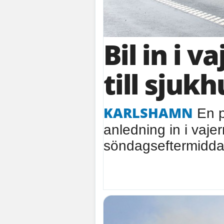
Bil in i v
till sjukh
KARLSHAMN
En p
anledning in i vaj
söndagseftermidda