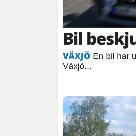
Bil beskj
VÄXJÖ
En bil har u
Växjö...