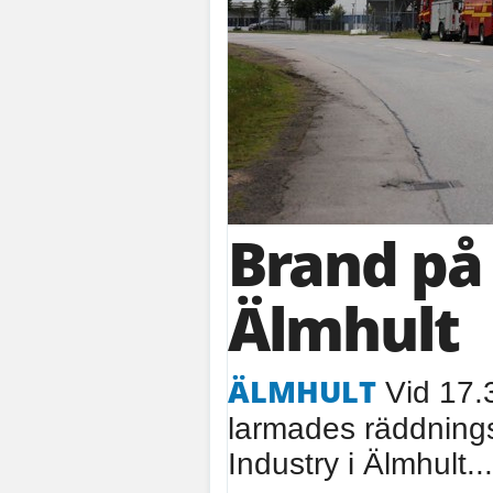
Brand på 
Älmhult
ÄLMHULT
Vid 17.
larmades räddningst
Industry i Älmhult...