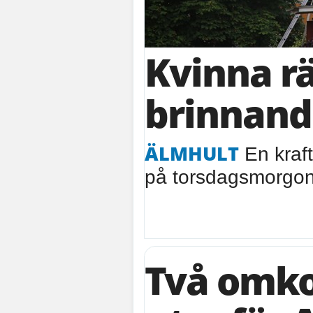
Kvinna r
brinnand
ÄLMHULT
En krafti
på torsdagsmorgon
Två omko