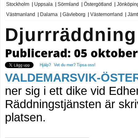
Stockholm
|
Uppsala
|
Sörmland
|
Östergötland
|
Jönköpin
Västmanland
|
Dalarna
|
Gävleborg
|
Västernorrland
|
Jämt
Djurrräddning
Publicerad: 05 oktober
Hjälp?
Vet du mer? Tipsa oss!
VALDEMARSVIK-ÖSTE
ner sig i ett dike vid Ed
Räddningstjänsten är skri
platsen.