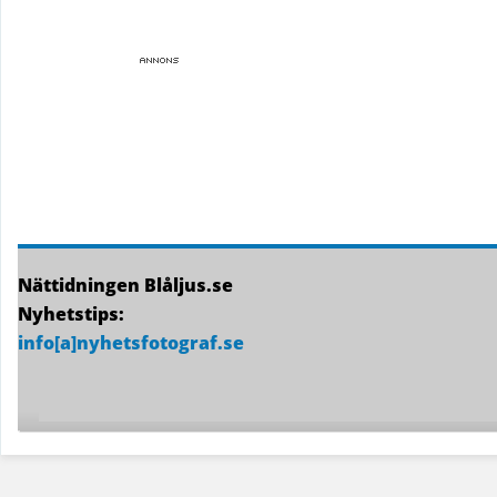
Nättidningen Blåljus.se
Nyhetstips:
info[a]nyhetsfotograf.se