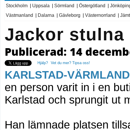
Stockholm
|
Uppsala
|
Sörmland
|
Östergötland
|
Jönköpin
Västmanland
|
Dalarna
|
Gävleborg
|
Västernorrland
|
Jämt
Jackor stulna 
Publicerad: 14 decembe
Hjälp?
Vet du mer? Tipsa oss!
KARLSTAD-VÄRMLAND
en person varit in i en b
Karlstad och sprungit ut m
Han lämnade platsen till