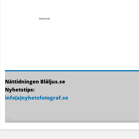
Nättidningen Blåljus.se
Nyhetstips:
info[a]nyhetsfotograf.se