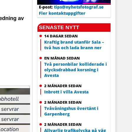
E-post:
tips@nyhetsfotograf.se
Fler kontaktuppgifter
ledning av
SENASTE NYTT
14 DAGAR SEDAN
Kraftig brand utanför Sala –
två hus och lada brann ner
EN MÅNAD SEDAN
Två personbilar kolliderade i
olycksdrabbad korsning i
Avesta
2 MÅNADER SEDAN
Inbrott i villa Avesta
2 MÅNADER SEDAN
Tvåvåningshus övertänt i
Garpenberg
2 MÅNADER SEDAN
Allvarlig trafikolycka på väg