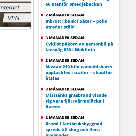
66 utanför Smedjebacken
2 MÅNADER SEDAN
Inbrott i bank i Säter – polis
utreder stöld
3 MÅNADER SEDAN
Cyklist påkörd av personbil på
länsväg 830 i Möklinta
3 MÅNADER SEDAN
Nästan 210 kilo cannabisharts
upptäcktes i trailer – chaufför
åtalas
3 MÅNADER SEDAN
Misstänkt gräsbrand visade
sig vara fjärrvärmeläcka i
Avesta
3 MÅNADER SEDAN
Brand i lantbruksbyggnad
spreds till skog och flera
byggnader