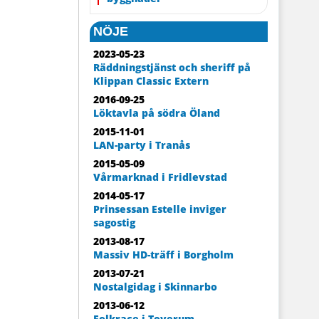
NÖJE
2023-05-23
Räddningstjänst och sheriff på
Klippan Classic Extern
2016-09-25
Löktavla på södra Öland
2015-11-01
LAN-party i Tranås
2015-05-09
Vårmarknad i Fridlevstad
2014-05-17
Prinsessan Estelle inviger
sagostig
2013-08-17
Massiv HD-träff i Borgholm
2013-07-21
Nostalgidag i Skinnarbo
2013-06-12
Folkrace i Toverum