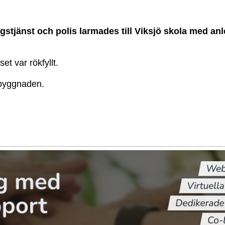
stjänst och polis larmades till Viksjö skola med an
t var rökfyllt.
 byggnaden.