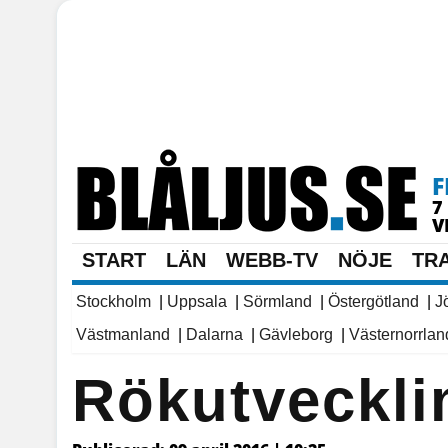
F
7
V
START
LÄN
WEBB-TV
NÖJE
TR
Stockholm
|
Uppsala
|
Sörmland
|
Östergötland
|
J
Västmanland
|
Dalarna
|
Gävleborg
|
Västernorrlan
Rökutvecklin