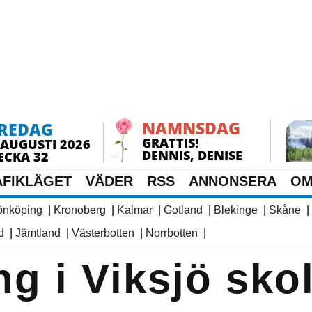
NAMNSDAG
REDAG
GRATTIS!
 AUGUSTI 2026
DENNIS, DENISE
ECKA 32
AFIKLÄGET
VÄDER
RSS
ANNONSERA
OM
önköping
|
Kronoberg
|
Kalmar
|
Gotland
|
Blekinge
|
Skåne
|
d
|
Jämtland
|
Västerbotten
|
Norrbotten
|
g i Viksjö sko