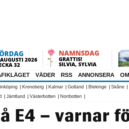
NAMNSDAG
LÖRDAG
GRATTIS!
 AUGUSTI 2026
SILVIA, SYLVIA
ECKA 32
AFIKLÄGET
VÄDER
RSS
ANNONSERA
OM
önköping
|
Kronoberg
|
Kalmar
|
Gotland
|
Blekinge
|
Skåne
|
d
|
Jämtland
|
Västerbotten
|
Norrbotten
|
å E4 – varnar f