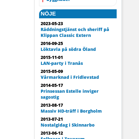
NÖJE
2023-05-23
Räddningstjänst och sheriff på
Klippan Classic Extern
2016-09-25
Löktavla på södra Öland
2015-11-01
LAN-party i Tranås
2015-05-09
Vårmarknad i Fridlevstad
2014-05-17
Prinsessan Estelle inviger
sagostig
2013-08-17
Massiv HD-träff i Borgholm
2013-07-21
Nostalgidag i Skinnarbo
2013-06-12
Folkrace i Toverum