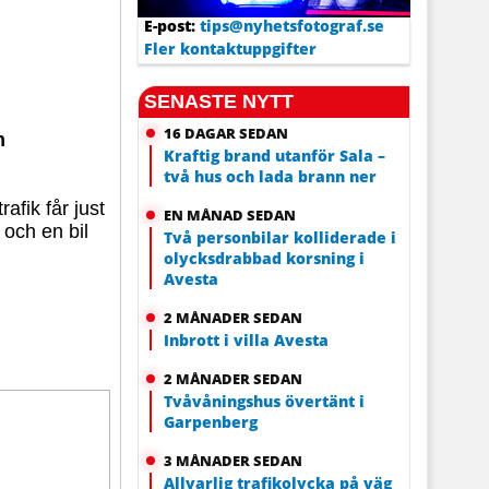
E-post:
tips@nyhetsfotograf.se
Fler kontaktuppgifter
SENASTE NYTT
16 DAGAR SEDAN
m
Kraftig brand utanför Sala –
två hus och lada brann ner
afik får just
EN MÅNAD SEDAN
 och en bil
Två personbilar kolliderade i
olycksdrabbad korsning i
Avesta
2 MÅNADER SEDAN
Inbrott i villa Avesta
2 MÅNADER SEDAN
Tvåvåningshus övertänt i
Garpenberg
3 MÅNADER SEDAN
Allvarlig trafikolycka på väg