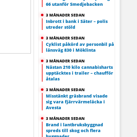
66 utanför Smedjebacken
3 MÅNADER SEDAN
Inbrott i bank i Säter – polis
utreder stöld
3 MÅNADER SEDAN
Cyklist påkörd av personbil på
länsväg 830 i Möklinta
3 MÅNADER SEDAN
Nästan 210 kilo cannabisharts
upptäcktes i trailer – chaufför
åtalas
3 MÅNADER SEDAN
Misstänkt gräsbrand visade
sig vara fjärrvärmeläcka i
Avesta
3 MÅNADER SEDAN
Brand i lantbruksbyggnad
spreds till skog och flera
byggnader