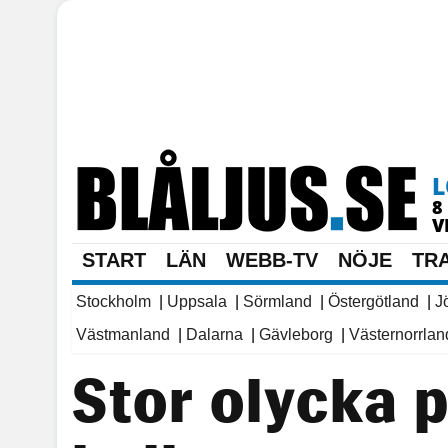
8
V
START
LÄN
WEBB-TV
NÖJE
TR
Stockholm
|
Uppsala
|
Sörmland
|
Östergötland
|
J
Västmanland
|
Dalarna
|
Gävleborg
|
Västernorrlan
Stor olycka p