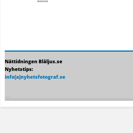
Nättidningen Blåljus.se
Nyhetstips:
info[a]nyhetsfotograf.se