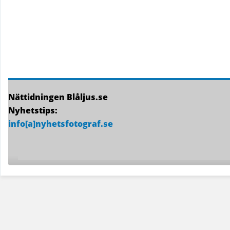
Nättidningen Blåljus.se
Nyhetstips:
info[a]nyhetsfotograf.se