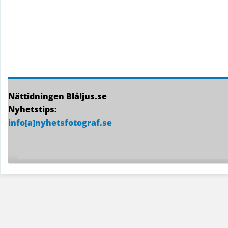
Nättidningen Blåljus.se
Nyhetstips:
info[a]nyhetsfotograf.se