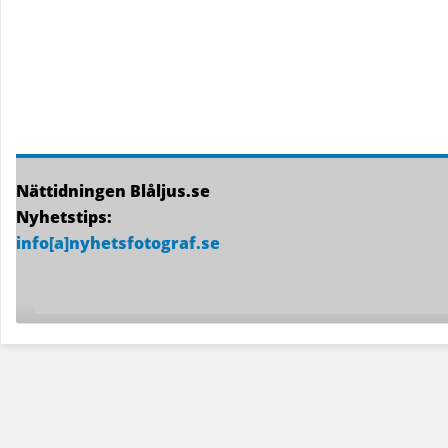
Nättidningen Blåljus.se
Nyhetstips:
info[a]nyhetsfotograf.se