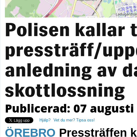
Polisen kallar t
pressträff/up
anledning av 
skottlossning
Publicerad: 07 augusti 
Hjälp?
Vet du mer? Tipsa oss!
ÖREBRO
Pressträffen k