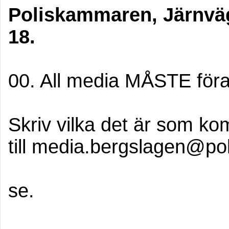
Poliskammaren, Järnväg
18.
00. All media MÅSTE föra
Skriv vilka det är som k
till media.bergslagen@pol
se.