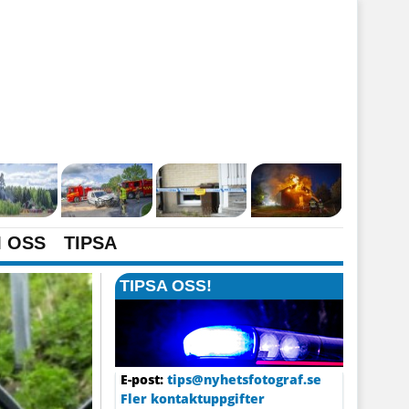
 OSS
TIPSA
TIPSA OSS!
E-post:
tips@nyhetsfotograf.se
Fler kontaktuppgifter