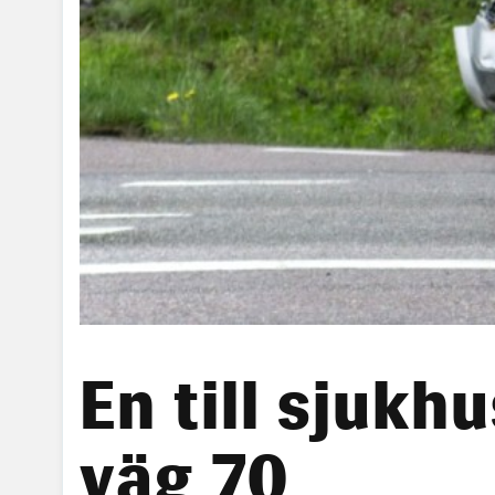
En till sjukh
väg 70