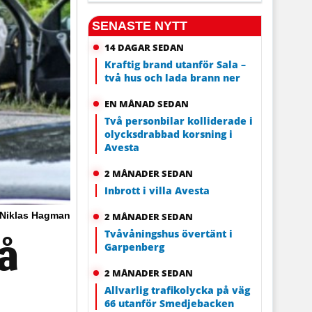
SENASTE NYTT
14 DAGAR SEDAN
Kraftig brand utanför Sala –
två hus och lada brann ner
EN MÅNAD SEDAN
Två personbilar kolliderade i
olycksdrabbad korsning i
Avesta
2 MÅNADER SEDAN
Inbrott i villa Avesta
 Niklas Hagman
2 MÅNADER SEDAN
Tvåvåningshus övertänt i
på
Garpenberg
2 MÅNADER SEDAN
Allvarlig trafikolycka på väg
66 utanför Smedjebacken