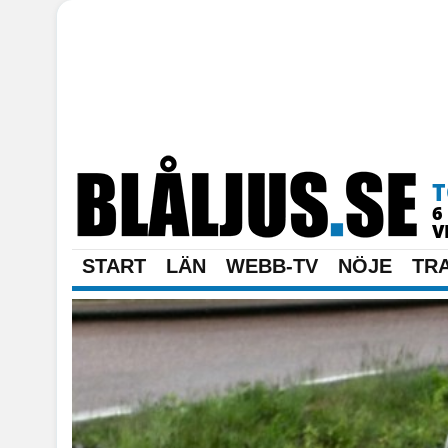
T
6
V
START
LÄN
WEBB-TV
NÖJE
TR