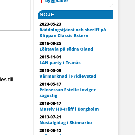
byggnader
NÖJE
2023-05-23
Räddningstjänst och sheriff på
Klippan Classic Extern
2016-09-25
Löktavla på södra Öland
2015-11-01
LAN-party i Tranås
2015-05-09
Vårmarknad i Fridlevstad
s till
2014-05-17
Prinsessan Estelle inviger
sagostig
2013-08-17
Massiv HD-träff i Borgholm
2013-07-21
Nostalgidag i Skinnarbo
2013-06-12