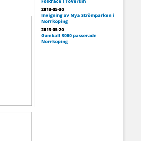
Folkrace i Toverum
2013-05-30
Invigning av Nya Strömparken i
Norrköping
2013-05-20
Gumball 3000 passerade
Norrköping