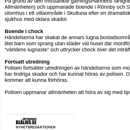
På grund av den misstänkte gärningsmannens farlighet 
Allmänheten) och uppmanade boende i Rönnby och Sku
utomhus i ett villaområde i Skultuna efter en dramatis
sjukhus med oklara skador.
Boende i chock
Händelserna har skakat de annars lugna bostadsområd
litet barn som sprang utan kläder vid huset där mord
"världens lugnaste" och uttrycker chock över det inträf
Fortsatt utredning
Polisen fortsätter utredningen av händelserna som mo
har lindriga skador och har kunnat höras av polisen.
kommer att kunna förhöras.
Polisen uppmanar allmänheten att höra av sig med tips