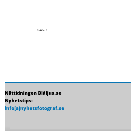
Nättidningen Blåljus.se
Nyhetstips:
info[a]nyhetsfotograf.se