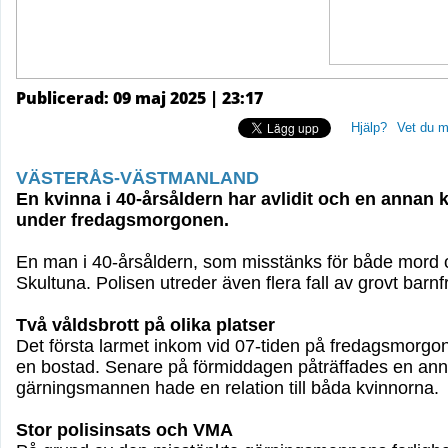
Publicerad: 09 maj 2025 | 23:17
Hjälp?
Vet du m
VÄSTERÅS-VÄSTMANLAND
En kvinna i 40-årsåldern har avlidit och en annan k
under fredagsmorgonen.
En man i 40-årsåldern, som misstänks för både mord o
Skultuna. Polisen utreder även flera fall av grovt barnf
Två våldsbrott på olika platser
Det första larmet inkom vid 07-tiden på fredagsmorgo
en bostad. Senare på förmiddagen påträffades en anna
gärningsmannen hade en relation till båda kvinnorna.
Stor polisinsats och VMA