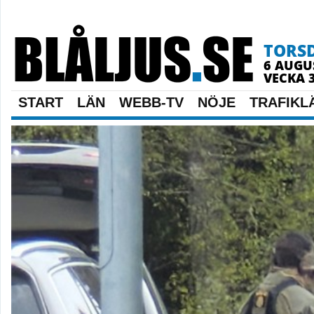
TORS
6 AUGU
VECKA 
START
LÄN
WEBB-TV
NÖJE
TRAFIKL