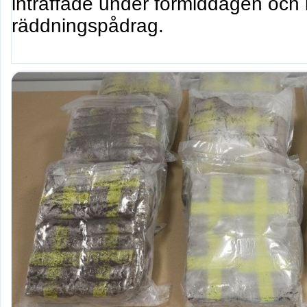
inträffade under förmiddagen och le
räddningspådrag.