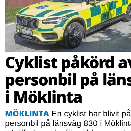
Cyklist påkörd a
personbil på län
i Möklinta
MÖKLINTA
En cyklist har blivit p
personbil på länsväg 830 i Möklin