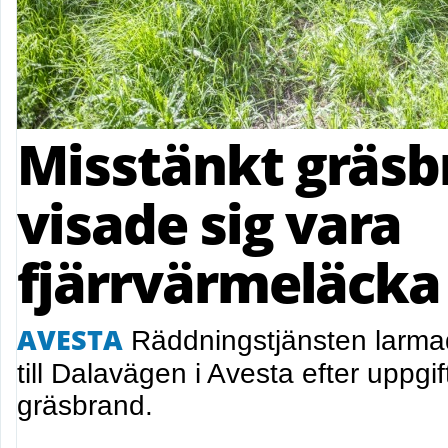
Misstänkt gräsb
visade sig vara
fjärrvärmeläcka 
AVESTA
Räddningstjänsten larm
till Dalavägen i Avesta efter uppg
gräsbrand.