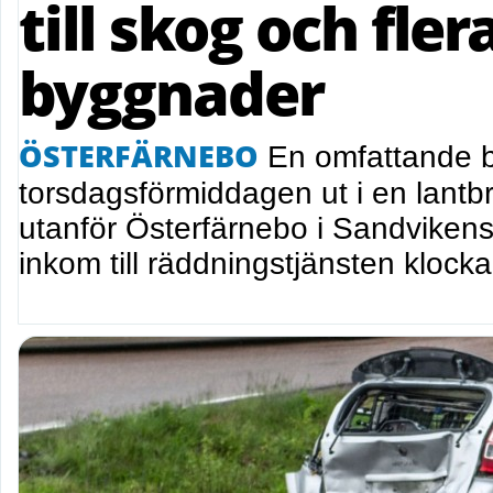
till skog och fler
byggnader
ÖSTERFÄRNEBO
En omfattande b
torsdagsförmiddagen ut i en lant
utanför Österfärnebo i Sandvike
inkom till räddningstjänsten klock