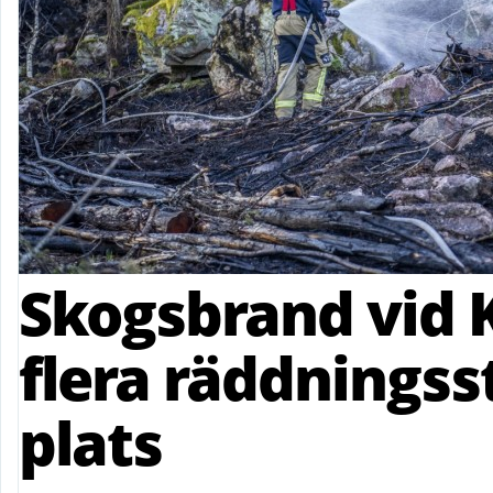
Skogsbrand vid 
flera räddningss
plats