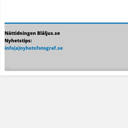
Nättidningen Blåljus.se
Nyhetstips:
info[a]nyhetsfotograf.se