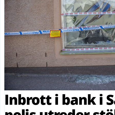
Inbrott i bank i S
polis utreder stö