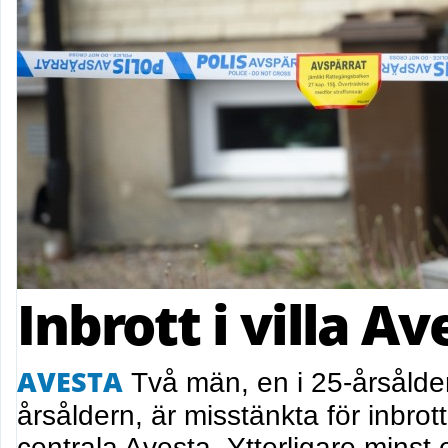
Inbrott i villa Av
AVESTA
Två män, en i 25-årsålder
årsåldern, är misstänkta för inbrott
centrala Avesta. Ytterligare mins