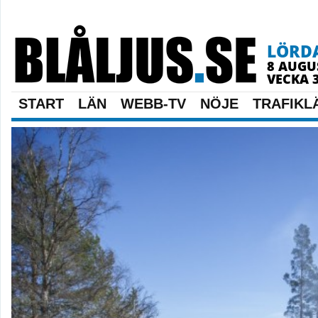
LÖRD
8 AUGU
VECKA 
START
LÄN
WEBB-TV
NÖJE
TRAFIKL