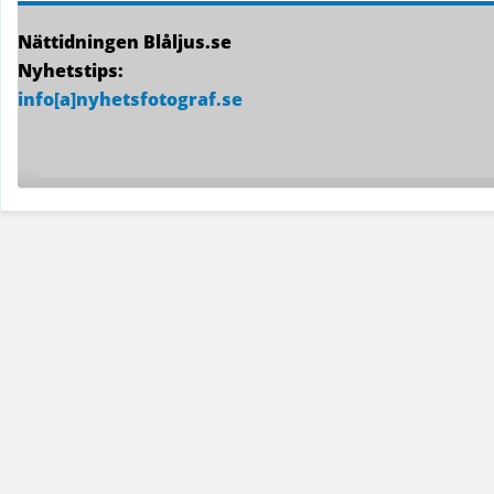
Nättidningen Blåljus.se
Nyhetstips:
info[a]nyhetsfotograf.se